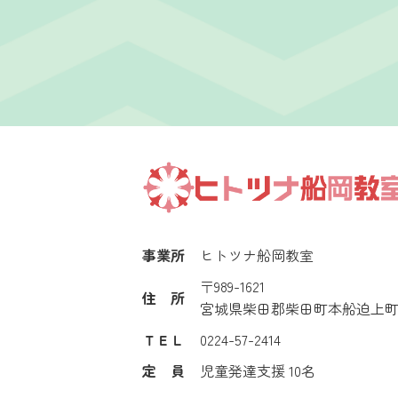
事業所
ヒトツナ船岡教室
〒989-1621
住 所
宮城県柴田郡柴田町本船迫上町1
ＴＥＬ
0224-57-2414
定 員
児童発達支援 10名